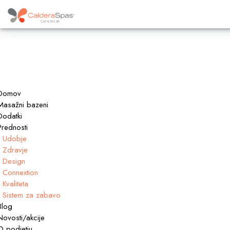
Domov
Masažni bazeni
Dodatki
Prednosti
Udobje
Zdravje
Design
Connextion
Kvaliteta
Sistem za zabavo
Blog
Novosti/akcije
O podjetju