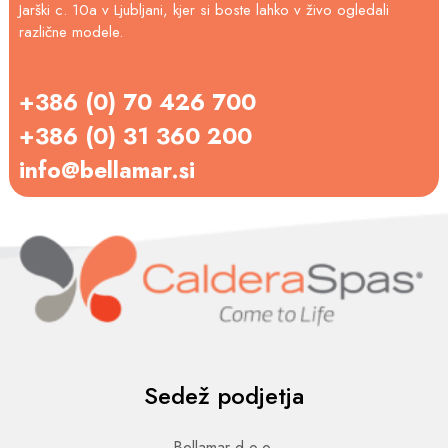
Jarški c. 10a v Ljubljani, kjer si boste lahko v živo ogledali
različne modele.
+386 (0) 70 426 700
+386 (0) 31 360 200
info@bellamar.si
Sedež podjetja
Bellamar d.o.o.