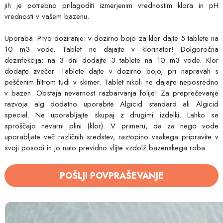
jih je potrebno prilagoditi izmerjenim vrednostim klora in pH
vrednosti v vašem bazenu.
Uporaba: Prvo doziranje: v dozirno bojo za klor dajte 5 tablete na
10 m3 vode. Tablet ne dajajte v klorinator! Dolgoročna
dezinfekcija: na 3 dni dodajte 3 tablete na 10 m3 vode. Klor
dodajte zvečer. Tablete dajte v dozirno bojo, pri napravah s
peščenim filtrom tudi v skimer. Tablet nikoli ne dajajte neposredno
v bazen. Obstaja nevarnost razbarvanja folije! Za preprečevanje
razvoja alg dodatno uporabite Algicid standard ali Algicid
special. Ne uporabljajte skupaj z drugimi izdelki. Lahko se
sproščajo nevarni plini (klor). V primeru, da za nego vode
uporabljate več različnih sredstev, raztopino vsakega pripravite v
svoji posodi in jo nato previdno vlijte vzdolž bazenskega roba.
POŠLJI POVPRAŠEVANJE