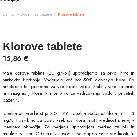
>
>
Domov
Dodatki za bazene
Klorove tablete
Klorove tablete
15,86 €
Male klorove tablete (20 g/kos) uporabljamo za prvo, hitro in
sunkovito kloriranje. Vsebujejo več kot 50% aktivnega klora. So
hitrotopne ter primerne za vse trdote vode. Stabilizirane so proti
hitri razgradnji klora. Primerne so za vzdrževanje vode v privatnih
bazenih.
Idealna pH-vrednost je 7,0 - 7,6. Idealna vsebnost klora je 1 - 3
mg/L. Poskrbite, da bosta vsebnost klora in pH vrednost zmeraj v
idealnem območju. Za merjenje uporabljajte merilec za pH in
merilec za klor. Odmerki v navodilu so priporočene vrednosti, ki