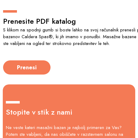
Prenesite PDF katalog
S klikom na spodnji gumb si boste lahko na svoj računalnik prenesli
bazenov Caldera Spas®, ki jih imamo v ponudbi. Masažne bazene im
ste vabljeni na ogled ter strokovno predstavitev le teh.
Prenesi
Stopite v stik z nami
Ne veste kateri masažni bazen je najbolj primeren za Vas?
Potem ste vabljeni, da nas obiščete v razstavnem salonu na