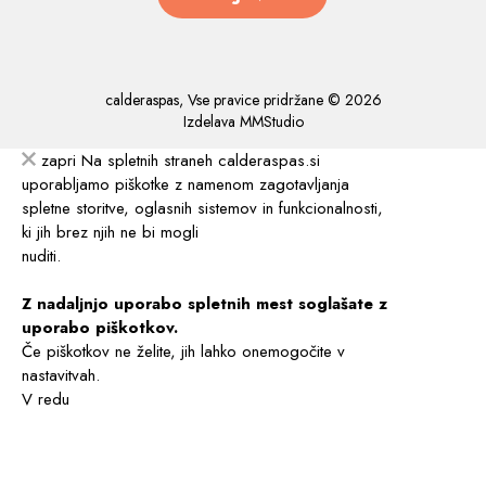
calderaspas, Vse pravice pridržane © 2026
Izdelava
MMStudio
zapri
Na spletnih straneh calderaspas.si
uporabljamo piškotke z namenom zagotavljanja
spletne storitve, oglasnih sistemov in funkcionalnosti,
ki jih brez njih ne bi mogli
nuditi.
Z nadaljnjo uporabo spletnih mest soglašate z
uporabo piškotkov.
Če piškotkov ne želite, jih lahko onemogočite v
nastavitvah.
V redu