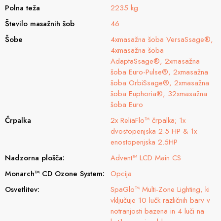
Polna teža
2235 kg
Število masažnih šob
46
Šobe
4xmasažna šoba VersaSsage®,
4xmasažna šoba
AdaptaSsage®, 2xmasažna
šoba Euro-Pulse®, 2xmasažna
šoba OrbiSsage®, 2xmasažna
šoba Euphoria®, 32xmasažna
šoba Euro
Črpalka
2x ReliaFlo™ črpalka; 1x
dvostopenjska 2.5 HP & 1x
enostopenjska 2.5HP
Nadzorna plošča:
Advent™ LCD Main CS
Monarch™ CD Ozone System:
Opcija
Osvetlitev:
SpaGlo™ Multi-Zone Lighting, ki
vključuje 10 lučk različnih barv v
notranjosti bazena in 4 luči na