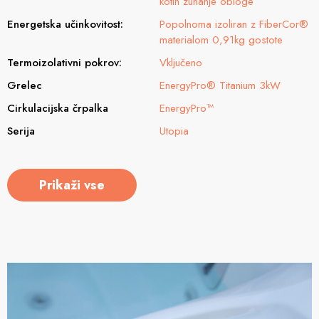
kotih zunanje obloge
Energetska učinkovitost:
Popolnoma izoliran z FiberCor®
materialom 0,91kg gostote
Termoizolativni pokrov:
Vključeno
Grelec
EnergyPro® Titanium 3kW
Cirkulacijska črpalka
EnergyPro™
Serija
Utopia
Prikaži vse