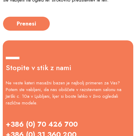
Prenesi
Stopite v stik z nami
Ne veste kateri masažni bazen je najbolj primeren za Vas?
Potem ste vabljeni, da nas obiščete v razstavnem salonu na
Jarški c. 10a v Ljubljani, kjer si boste lahko v živo ogledali
različne modele.
+386 (0) 70 426 700
+386 (0) 31 360 200