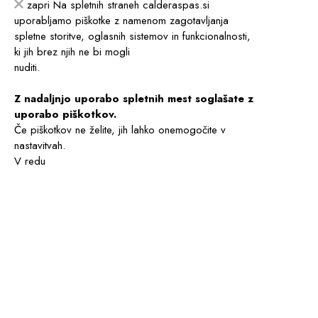
zapri
Na spletnih straneh calderaspas.si
uporabljamo piškotke z namenom zagotavljanja
spletne storitve, oglasnih sistemov in funkcionalnosti,
ki jih brez njih ne bi mogli
nuditi.
Z nadaljnjo uporabo spletnih mest soglašate z
uporabo piškotkov.
Če piškotkov ne želite, jih lahko onemogočite v
nastavitvah.
V redu