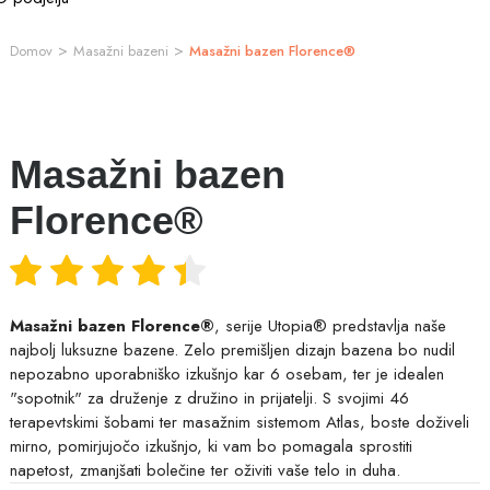
>
>
Domov
Masažni bazeni
Masažni bazen Florence®
Masažni bazen
Florence®
Masažni bazen Florence®
, serije Utopia® predstavlja naše
najbolj luksuzne bazene. Zelo premišljen dizajn bazena bo nudil
nepozabno uporabniško izkušnjo kar 6 osebam, ter je idealen
"sopotnik" za druženje z družino in prijatelji. S svojimi 46
terapevtskimi šobami ter masažnim sistemom Atlas, boste doživeli
mirno, pomirjujočo izkušnjo, ki vam bo pomagala sprostiti
napetost, zmanjšati bolečine ter oživiti vaše telo in duha.