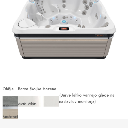
Ohišje
Barva školjke bazena
(Barve lahko varirajo glede na
nastavitev monitorja)
Arctic White
Ash
Parchment