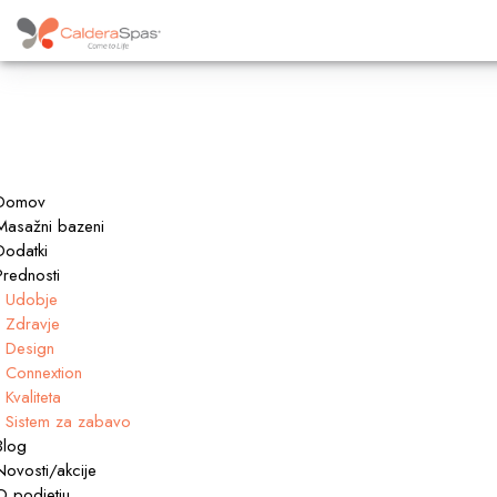
Domov
Masažni bazeni
Dodatki
Prednosti
Udobje
Zdravje
Design
Connextion
Kvaliteta
Sistem za zabavo
Blog
Novosti/akcije
O podjetju