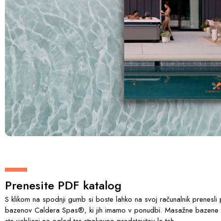
Prenesite PDF katalog
S klikom na spodnji gumb si boste lahko na svoj računalnik prenesli
bazenov Caldera Spas®, ki jih imamo v ponudbi. Masažne bazene im
ste vabljeni na ogled ter strokovno predstavitev le teh.