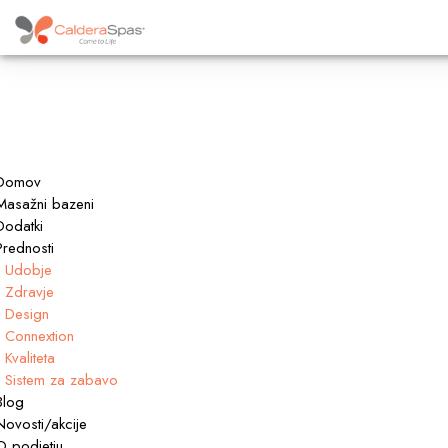
Domov
Masažni bazeni
Dodatki
Prednosti
Udobje
Zdravje
Design
Connextion
Kvaliteta
Sistem za zabavo
Blog
Novosti/akcije
O podjetju