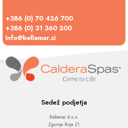
+386 (0) 70 426 700
+386 (0) 31 360 200
info@bellamar.si
Sedež podjetja
Bellamar d.o.o.
Zgornje Roje 21