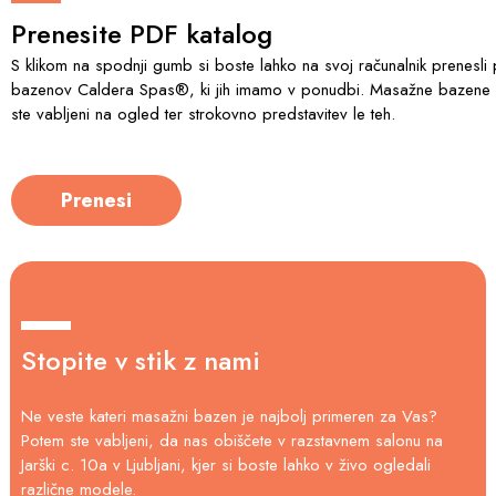
Prenesite PDF katalog
S klikom na spodnji gumb si boste lahko na svoj računalnik prenesli
bazenov Caldera Spas®, ki jih imamo v ponudbi. Masažne bazene im
ste vabljeni na ogled ter strokovno predstavitev le teh.
Prenesi
Stopite v stik z nami
Ne veste kateri masažni bazen je najbolj primeren za Vas?
Potem ste vabljeni, da nas obiščete v razstavnem salonu na
Jarški c. 10a v Ljubljani, kjer si boste lahko v živo ogledali
različne modele.