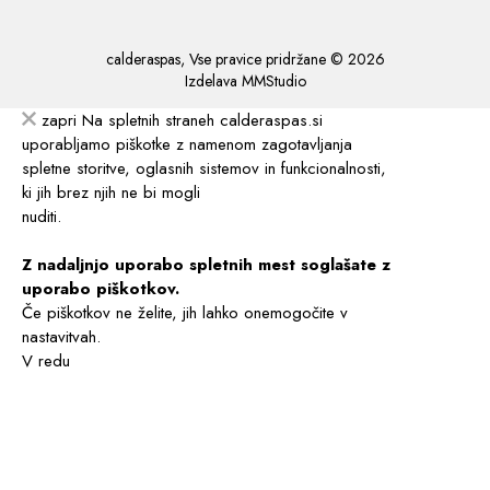
calderaspas, Vse pravice pridržane © 2026
Izdelava
MMStudio
zapri
Na spletnih straneh calderaspas.si
uporabljamo piškotke z namenom zagotavljanja
spletne storitve, oglasnih sistemov in funkcionalnosti,
ki jih brez njih ne bi mogli
nuditi.
Z nadaljnjo uporabo spletnih mest soglašate z
uporabo piškotkov.
Če piškotkov ne želite, jih lahko onemogočite v
nastavitvah.
V redu