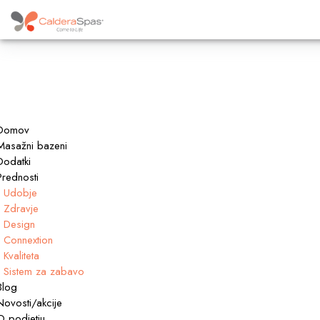
Domov
Masažni bazeni
Dodatki
Prednosti
Udobje
Zdravje
Design
Connextion
Kvaliteta
Sistem za zabavo
Blog
Novosti/akcije
O podjetju