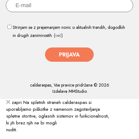
Strinjam se z prejemanjem novic o aktualnih trendih, dogodkih
in drugih zanimivostih. (
več
)
PRIJAVA
calderaspas, Vse pravice pridržane © 2026
Izdelava
MMStudio
zapri
Na spletnih straneh calderaspas.si
uporabljamo piškotke z namenom zagotavljanja
spletne storitve, oglasnih sistemov in funkcionalnosti,
ki jih brez njih ne bi mogli
nuditi.