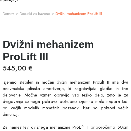
>
>
Domov
Dodatki za bazene
Dvižni mehanizem ProLift III
Dvižni mehanizem
ProLift III
545,00 €
Izjemno stabilen in močan dvižni mehanizem ProLift III ima dva
pnevmatska plinska amortizerja, ki zagotavljata gladko in tiho
delovanje. Močne vzmeti opravijo vso težko delo, zato je za
dvigovanje samega pokrova potrebno izjemno malo napora tudi
pri večjih modelih masažnih bazenov, kjer so pokrovi večjih
dimenzij.
Za namestitev dvižnega mehanizma ProLift III priporočamo 50cm